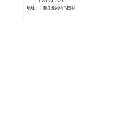
15916502521
地址：丰顺县龙岗镇马图村