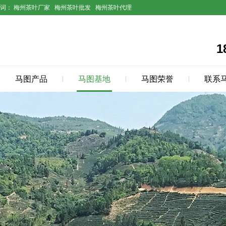
键词：
梅州茶叶厂家
梅州茶叶批发
梅州茶叶代理
1
马图产品
马图基地
马图荣誉
联系